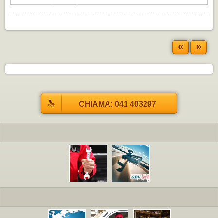
«
»
CHIAMA: 041 403297