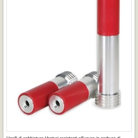
Ugelli di sabbiatura Venturi resistenti all'usura in carburo di