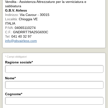
Vendita - Assistenza Attrezzature per la verniciatura e
sabbiatura
G.B.V. Airless
Indirizzo:
Via Cavour - 30015
Località:
Chioggia VE
ITALIA
P.IVA:
04065110274
C.F.:
GNDRRT79A25G693C
Tel:
041 40 32 97
info@gbvairless.com
* Campi obbligatori
Ragione sociale
*
Nome
*
Cognome
*