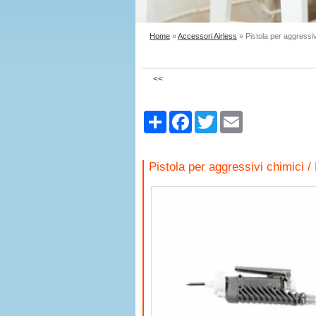
Home
»
Accessori Airless
» Pistola per aggressivi
<<
Share
Facebook
Twitter
Email
Pistola per aggressivi chimici /