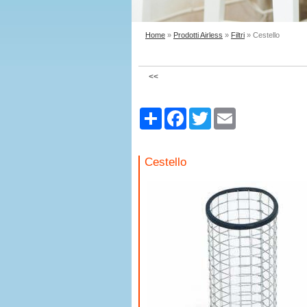
Home
»
Prodotti Airless
»
Filtri
» Cestello
<<
Share
Facebook
Twitter
Email
Cestello